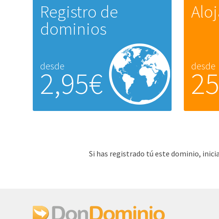
Registro de
Alo
dominios
desde
desde
2,95€
2
Si has registrado tú este dominio, ini